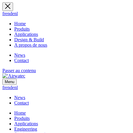
fr
en
de
nl
Home
Produits
Applications
Design & Build
A propos de nous
News
Contact
Passer au contenu
Menu
fr
en
de
nl
News
Contact
Home
Produits
Applications
Engineering